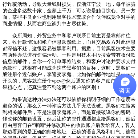
行诈骗活动，导致大量钱财损失，仅浙江宁波一地，每年被骗
的企业多达数十家，金额上千万，可以说是触目惊心。另一方
面，某些不良企业也利用黑客技术套取合作伙伴或竞争对手的
商业情报，从而在商业谈判中占尽优势。
众所周知，外贸业务中和客户联系目前主要是靠邮件往
来，收付款情况和帐户信息跃然纸上，而且交易双方对此信息
都深信不疑，这很容易被黑客利用。据悉，目前黑客技术主要
有两种办法进行诈骗活动。一种是用技术手段搜索带有收付款
信息的邮件，当你一个订单即将结束，和客户讨论并要求支付
余款时，就很有可能成为这些黑客们的目标，这时，黑客们一
般注册个近似账户，李逵变李鬼，比如你的邮件地址是vpcv@
开头的，黑客就注册个vpcv@然后通知你的客户账户已改，如
果粗心点，还真注意不到这两个账户的区别！
如果说这种办法办法还可以依赖你精明仔细的工作态度来
避免的话，那么另一种诈骗方法几乎无法设破。黑客们在搜索
到相关邮件后，不是注册李鬼账户，而是直接破译你的密码，
修改你的邮箱设置，然后让你的邮件通通都发给黑客们，然后
再由黑客们在"审阅"并修改其中的收款账户后发给客人，客人
那边看到的是正确的邮箱地址，正确的语言风格和口气，连贯