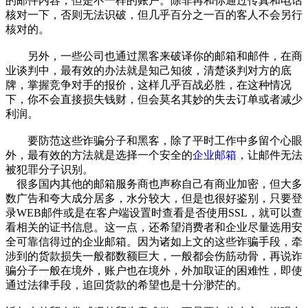
的邮件内容，但是不一样的账户。除非再和你通过传真和电话
核对一下，否则无法识破，但几乎百分之一百的客人不会另行
核对的。
另外，一些公司也通过黑客来破译你的邮箱和邮件，在商
业谈判中，最有效的办法就是知己知彼，清楚谈判对方的底
牌，掌握竞争对手的报价，这样几乎百战必胜，在这种情况
下，你不会直接损失钱财，但会莫名其妙的失去订单或者减少
利润。
要防范这些诈骗分子和黑客，除了平时工作中多留个心眼
外，最有效的方法就是选择一个安全的
企业邮箱
，让邮件无法
被犯罪分子识别。
很多国内其他的邮箱服务商也声称自己有商业加密，但大多
数广告和夸大成分居多，水分较大，但是也很好鉴别，只要登
录WEB邮件或是在客户端设置时查看是否使用SSL，就可以查
看相关的证书信息。这一点，还希望消费者和企业尽量选用安
全可靠信得过的企业邮箱。因为诸如上文的这些诈骗手段，牵
涉到的货款损失一般都数额巨大，一般都会伤筋动骨，再说诈
骗分子一般在境外，账户也在境外，外加取证的困难性，即使
通过法律手段，追回货款的希望也是十分渺茫的。