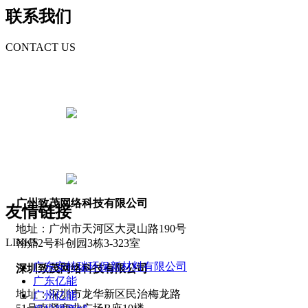
联系我们
CONTACT US
梁先生
13826047785
张先生
13751841126
广州致茂网络科技有限公司
友情链接
地址：广州市天河区大灵山路190号
LINKS
翰鼎2号科创园3栋3-323室
广东安特瑞环保新材料有限公司
深圳致茂网络科技有限公司
广东亿能
地址：深圳市龙华新区民治梅龙路
广州亿能