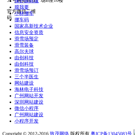
51号南贤商业广场B座10楼
保护膜商城
膜我要
官方微信二维
小林挪车
码
挪车码
国家高新技术企业
信息安全资质
滑雪场预定
滑雪装备
高尔夫球
由创科技
由创科技
滑雪场预订
三个半医生
网站建设
海林电子科技
广州网站开发
深圳网站建设
微信小程序
广州网站建设
小程序开发
Copyright © 2012-2016
致茂网络
版权所有
粤ICP备13045083号